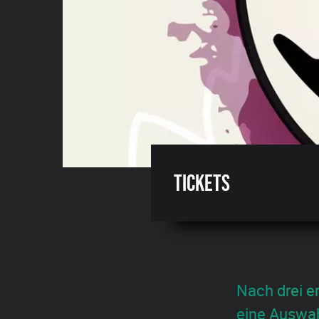
Tickets
Nach drei er
eine Auswah