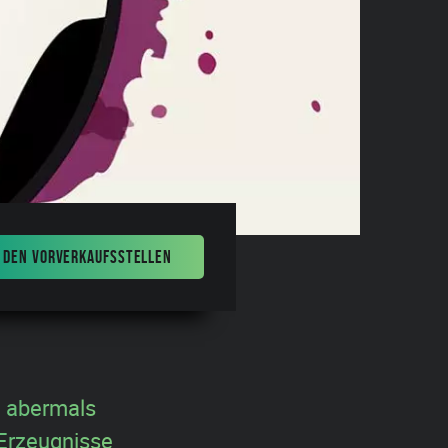
 DEN VORVERKAUFSSTELLEN
in abermals
 Erzeugnisse