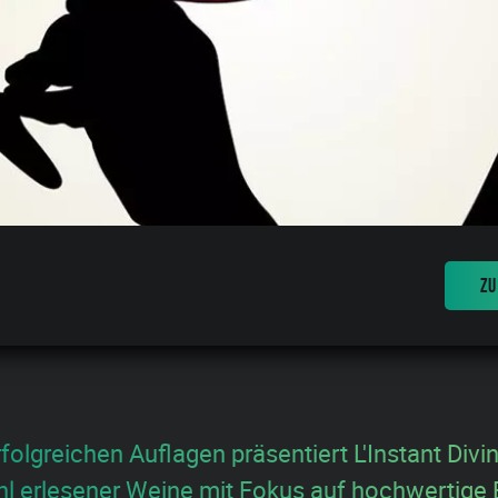
ZU
folgreichen Auflagen präsentiert L'Instant Div
l erlesener Weine mit Fokus auf hochwertige