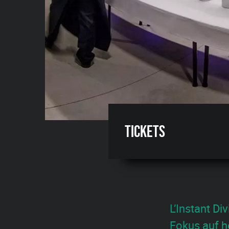
Tickets
L’Instant Di
Fokus auf h