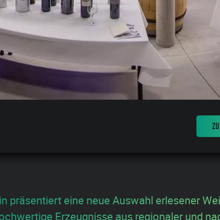
ZU
vin präsentiert eine neue Auswahl erlesener We
ochwertige Erzeugnisse aus regionaler und nac