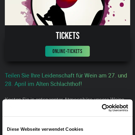
Tickets
ONLINE-TICKETS
Teilen Sie Ihre Leidenschaft für Wein am 27. und
28. April im Alten Schlachthof!
Kosten Sie in entspannter Atmosphäre unsere Weine,
die in respektvollem Umgang mit der Natur entstanden
sind und entscheiden Sie sich für den Wein, der zu
Ihrem Anlass, Ihren Speisen und Ihrem Budget passt.
Diese Webseite verwendet Cookies