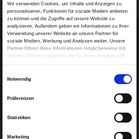
Eintritt frei.
Wir verwenden Cookies, um Inhalte und Anzeigen zu
personalisieren, Funktionen für soziale Medien anbieten
zu können und die Zugriffe auf unsere Website zu
Sponsoren-Inhalt
analysieren. Außerdem geben wir Informationen zu Ihrer
Verwendung unserer Website an unsere Partner für
soziale Medien, Werbung und Analysen weiter. Unsere
Partner führen diese Informationen möglicherweise mit
weiteren Daten zusammen, die Sie ihnen bereitgestellt
haben oder die sie im Rahmen Ihrer Nutzung der Dienste
gesammelt haben.
Einwilligungsauswahl
Notwendig
Präferenzen
Statistiken
VERANSTALTUNG VERPASST?
Marketing