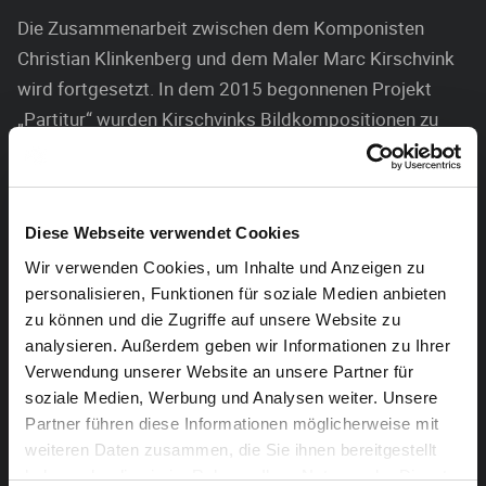
Die Zusammenarbeit zwischen dem Komponisten
Christian Klinkenberg und dem Maler Marc Kirschvink
wird fortgesetzt. In dem 2015 begonnenen Projekt
„Partitur“ wurden Kirschvinks Bildkompositionen zu
Musik.
Für Christian Klinkenbergs‘ Kammeroper „Das Kreuz
der Verlobten“ wurde das System der grafischen
Diese Webseite verwendet Cookies
Notation weiterentwickelt, Elemente aus den Werken
Wir verwenden Cookies, um Inhalte und Anzeigen zu
Kirschvinks extrahiert und mit gezielter musikalischer
personalisieren, Funktionen für soziale Medien anbieten
Wirkung rekonstruiert. Erfrischend neue Bild- und
zu können und die Zugriffe auf unsere Website zu
analysieren. Außerdem geben wir Informationen zu Ihrer
Klangkonstrukte entstehen: Eine interdisziplinäre,
Verwendung unserer Website an unsere Partner für
künstlerisch lebendige Begegnung.
soziale Medien, Werbung und Analysen weiter. Unsere
Partner führen diese Informationen möglicherweise mit
Marc Kirschvink ist seit 1988 als Künstler tätig. Seine
weiteren Daten zusammen, die Sie ihnen bereitgestellt
Werke waren bereits im Kunsthaus Rhenania in Köln,
haben oder die sie im Rahmen Ihrer Nutzung der Dienste