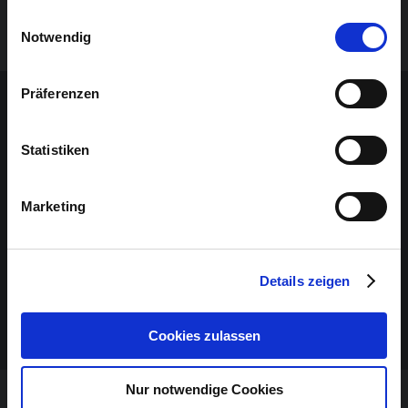
beim Welterbe Zollverein in Essen und im Belgischen
gesammelt haben.
Einwilligungsauswahl
Haus in Köln zu sehen.
Notwendig
Sponsoren-Inhalt
Präferenzen
Statistiken
Marketing
Details zeigen
Cookies zulassen
Nur notwendige Cookies