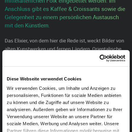
mittelalterlichen Folk eingebettet werden. Im
Anschluss gibt es Kaffee & Croissants sowie die
Gelegenheit zu einem persönlichen Austausch
mit den Künstlern.
Das Elixier, von dem hier die Rede ist, weckt Bilder von
alten Kunstwerken und fernen Ländern. Orientalische
Melodien finden ihren Ausdruck in Volkstänzen und
mittelalterlichen Schritten. Auf der Suche nach dem
musikalischen Stein der Weisen arbeiten die beiden
Diese Webseite verwendet Cookies
Alchemisten Aurelie Dorzée und Tom Theuns mit
Wir verwenden Cookies, um Inhalte und Anzeigen zu
besonderen Klängen. In ihrem geheimen Labor, das mit
personalisieren, Funktionen für soziale Medien anbieten
seltsamen Instrumenten wie Viola d’amore,
zu können und die Zugriffe auf unsere Website zu
Mandolauto, Psalter, Nagelgeige, Sousaphon und Sitar
analysieren. Außerdem geben wir Informationen zu Ihrer
bestückt ist, experimentieren und improvisieren sie
Verwendung unserer Website an unsere Partner für
leidenschaftlich. Einige Instrumente wurden von
soziale Medien, Werbung und Analysen weiter. Unsere
Instrumentenbauern speziell für sie angefertigt. Auf
Partner führen diese Informationen möglicherweise mit