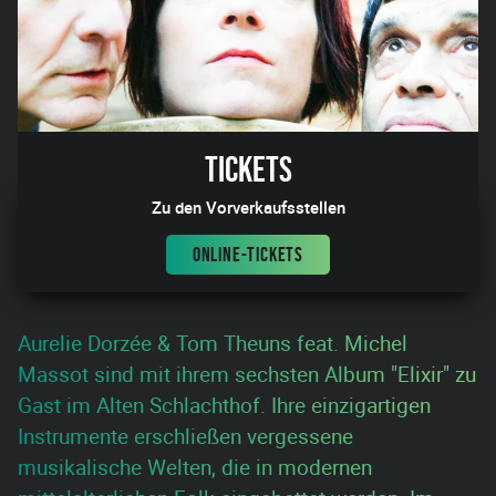
Tickets
Zu den Vorverkaufsstellen
ONLINE-TICKETS
Aurelie Dorzée & Tom Theuns feat. Michel
Massot sind mit ihrem sechsten Album "Elixir" zu
Gast im Alten Schlachthof. Ihre einzigartigen
Instrumente erschließen vergessene
musikalische Welten, die in modernen