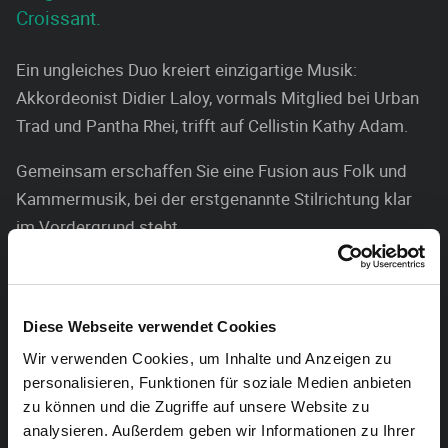
Croissant.
Ein ungleiches Duo kreiert einzigartige Musik:
Akkordeonist Didier Laloy, vormals Mitglied bei Urban
Trad und Pantha Rhei, trifft auf Cellistin Kathy Adam.
Gemeinsam erschaffen Sie eine Fusion aus Folk und
Kammermusik, bei der erstgenannte Stilrichtung klar
im Vordergrund steht.
Bekannt für ihr bisheriges Schaffen steht auch dieses
Projekt dem Portfolio beider Musiker qualitativ in
nichts nach, sondern weiß eher noch durch eine selten
Diese Webseite verwendet Cookies
gehörte und daher umso spannendere Symbiose zu
Wir verwenden Cookies, um Inhalte und Anzeigen zu
begeistern.
personalisieren, Funktionen für soziale Medien anbieten
zu können und die Zugriffe auf unsere Website zu
Im Anschluss an das Konzert haben Besucher die
analysieren. Außerdem geben wir Informationen zu Ihrer