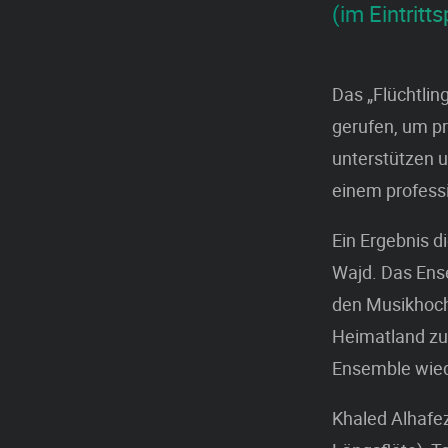
(im Eintritts
Das „Flüchtlin
gerufen, um pro
unterstützen u
einem profess
Ein Ergebnis d
Wajd. Das Ense
den Musikhoch
Heimatland zu 
Ensemble wie
Khaled Alhafe