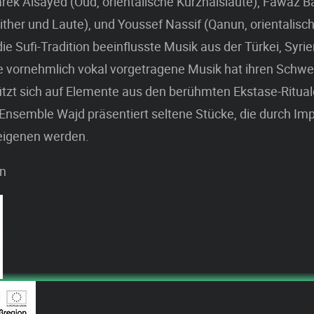
arek Alsayed (Oud, orientalische Kurzhalslaute), Fawaz B
ither und Laute), und Youssef Nassif (Qanun, orientalisch
die Sufi-Tradition beeinflusste Musik aus der Türkei, Syri
e vornehmlich vokal vorgetragene Musik hat ihren Schwe
tzt sich auf Elemente aus den berühmten Ekstase-Rituale
 Ensemble Wajd präsentiert seltene Stücke, die durch Im
 eigenen werden.
n