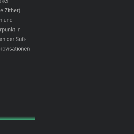
aker
e Zither)
en und
rpunkt in
n der Sufi-
provisationen