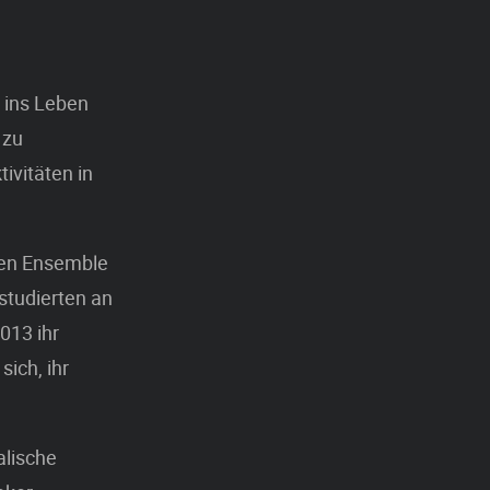
 ins Leben
 zu
ivitäten in
chen Ensemble
studierten an
013 ihr
ich, ihr
alische