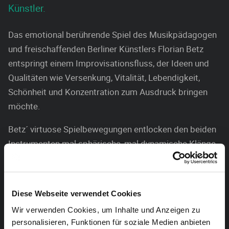
Künstler.
Das emotional berührende Spiel des Musikpädagogen
und freischaffenden Berliner Künstlers Florian Betz
entspringt einem Improvisationsfluss, der Ideen und
Qualitäten wie Versenkung, Vitalität, Lebendigkeit,
Schönheit und Konzentration zum Ausdruck bringen
möchte.
Betz´ virtuose Spielbewegungen entlocken den beiden
Instrumenten mal sphärische, mal dynamische Klänge
und öffnen dem Konzertbesucher wohltuende und
inspirierende Klangwelten. Seine Stimme vertieft die
sich im Raum ausbreitende meditative Atmosphäre
Diese Webseite verwendet Cookies
zusätzlich.
Wir verwenden Cookies, um Inhalte und Anzeigen zu
personalisieren, Funktionen für soziale Medien anbieten
Der Künstler sagt selber: „Musizieren ist wie tanzen.