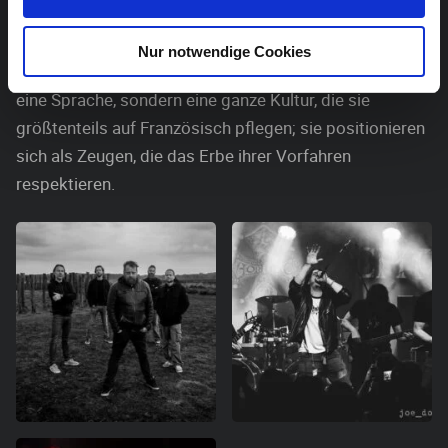
dabei auf seine okzitanischen Wurzeln, die die
Geschichte Südfrankreichs bis hin zu Norditalien und
Nur notwendige Cookies
Spanien widerspiegeln. Das Okzitanische ist nicht nur
eine Sprache, sondern eine ganze Kultur, die sie
größtenteils auf Französisch pflegen; sie positionieren
sich als Zeugen, die das Erbe ihrer Vorfahren
respektieren.