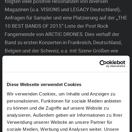
folgten viele positive Resonanzen von diversen
Magazinen (u.a. VISIONS und LEGACY Deutschland),
Anfragen für Sampler und eine Platzierung auf der „THE
10 BEST BANDS OF 2015“-Liste der Post Rock
Fangemeinde von ARCTIC DRONES. Dies verhalf der
Band zu ersten Konzerten in Frankreich, Deutschland,
Belgien und der Schweiz, u.a. mit Szene-Größen wie
TOUNDRA, MUTINY ON THE BOUNTY und BRUTUS. Im
Frühjahr 2017 startete die Band ihre erste ein-wöchige
Tour durch West-Europa. Gestartet in Barcelona, im
Vorprogramm für die Genre-Giganten YEAR OF NO
Diese Webseite verwendet Cookies
LIGHT, ging es über Lausanne und Zürich durch die
Wir verwenden Cookies, um Inhalte und Anzeigen zu
Schweiz nach Prag und anschließend nach Yppsitz und
personalisieren, Funktionen für soziale Medien anbieten
Wien in Österreich, bevor man wieder in die Heimat
zu können und die Zugriffe auf unsere Website zu
analysieren. Außerdem geben wir Informationen zu Ihrer
Belgien zurückkehrte und die Tour in Brüssel zu einem
Verwendung unserer Website an unsere Partner für
Ende kam. Im darauffolgenden Jahr folgten einige
soziale Medien, Werbung und Analysen weiter. Unsere