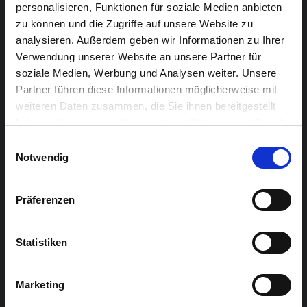
personalisieren, Funktionen für soziale Medien anbieten
Renovierungen durch eine Fachjury ausgezeichnet und
zu können und die Zugriffe auf unsere Website zu
zeigen auf, wie aus alter Bausubstanz moderne
analysieren. Außerdem geben wir Informationen zu Ihrer
Wohneinheiten wurden.
Verwendung unserer Website an unsere Partner für
soziale Medien, Werbung und Analysen weiter. Unsere
13.10. Referate | Abgesagt
Partner führen diese Informationen möglicherweise mit
weiteren Daten zusammen, die Sie ihnen bereitgestellt
haben oder die sie im Rahmen Ihrer Nutzung der Dienste
gesammelt haben.
Einwilligungsauswahl
Notwendig
Präferenzen
Statistiken
Marketing