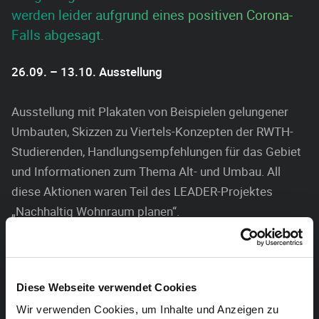
werden leider aufgrund eines positiven Corona-
Falls abgesagt.
26.09. – 13.10. Ausstellung
Ausstellung mit Plakaten von Beispielen gelungener
Umbauten, Skizzen zu Viertels-Konzepten der RWTH-
Studierenden, Handlungsempfehlungen für das Gebiet
und Informationen zum Thema Alt- und Umbau. All
diese Aktionen waren Teil des LEADER-Projektes
„Nachhaltig Wohnraum planen“.
11.10. Auszeichnung „gelungene Umbauten
Ostbelgien“
Diese Webseite verwendet Cookies
Bewerber bestehend aus Bauherren und Architekten
Wir verwenden Cookies, um Inhalte und Anzeigen zu
werden für ihre besonders gelungenen Umbauten oder