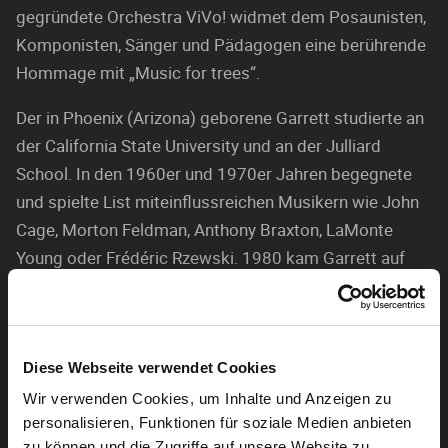
gegründete Orchestra ViVo! widmet dem Posaunisten,
Komponisten, Sänger und Pädagogen eine berührende
Hommage mit „Music for trees“.
Der in Phoenix (Arizona) geborene Garrett studierte an
der California State University und an der Julliard
School. In den 1960er und 1970er Jahren begegnete
und spielte List miteinflussreichen Musikern wie John
Cage, Morton Feldman, Anthony Braxton, LaMonte
Young oder Frédéric Rzewski. 1980 kam Garrett auf
Anregung von Henri Pousseur erstmals nach Lüttich.
1981 gründete er hier den Kurs für elektronische
Musik, führte die Improvisation am Konservatorium ein
Diese Webseite verwendet Cookies
und initiierte die Jazzklasse, die einen großen Einfluss
Wir verwenden Cookies, um Inhalte und Anzeigen zu
auf Musiker wie Fabrizio Cassol, Kris Defoort und
personalisieren, Funktionen für soziale Medien anbieten
Michel Debrulle haben sollte. Die Musik von Garrett List
zu können und die Zugriffe auf unsere Website zu