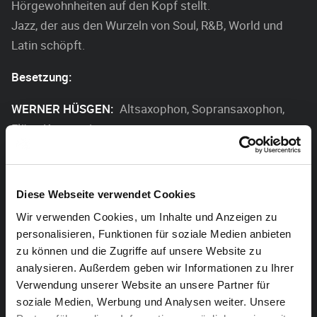
Hörgewohnheiten auf den Kopf stellt.
Jazz, der aus den Wurzeln von Soul, R&B, World und
Latin schöpft.
Besetzung:
WERNER HÜSGEN:
Altsaxophon, Sopransaxophon,
Flöte, Komponist
DAVE VREULS
: Trompete/ Flügelhorn
PETER HERMESDORF
: Tenorsaxophon
THORSTEN HEITZMANN
: tbn
Diese Webseite verwendet Cookies
SEBASTIAN SCOBEL:
Keyboards
Wir verwenden Cookies, um Inhalte und Anzeigen zu
WOLF MARTINI:
Gitarre
personalisieren, Funktionen für soziale Medien anbieten
WERNER LAUSCHER
: Bass
zu können und die Zugriffe auf unsere Website zu
GERD BREUER
: Drums
analysieren. Außerdem geben wir Informationen zu Ihrer
Verwendung unserer Website an unsere Partner für
LUKAS MEILE:
Percussion
soziale Medien, Werbung und Analysen weiter. Unsere