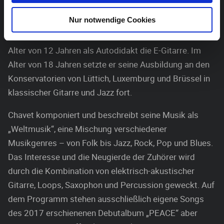
„CHAVET“ ist das Soloprojekt des ostbelgischen
Nur notwendige Cookies
Gitarristen Daniel Chavet. Nach klassischem
Gitarrenunterricht an der Musikakademie erlernte er im
Alter von 12 Jahren als Autodidakt die E-Gitarre. Im
Alter von 18 Jahren setzte er seine Ausbildung an den
Konservatorien von Lüttich, Luxemburg und Brüssel in
klassischer Gitarre und Jazz fort.
Chavet komponiert und beschreibt seine Musik als
„Weltmusik“, eine Mischung verschiedener
Musikgenres – von Folk bis Jazz, Rock, Pop und Blues.
Das Interesse und die Neugierde der Zuhörer wird
durch die Kombination von elektrisch-akustischer
Gitarre, Loops, Saxophon und Percussion geweckt. Auf
dem Programm stehen ausschließlich eigene Songs
des 2017 erschienenen Debutalbum „PEACE“ aber