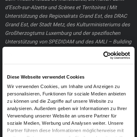
d’Esch-sur-Alzette und Scènes et Territoires | Mit
Unterstützung des Regionalrats Grand Est, des DRAC
Grand Est, der Stadt Metz, des Kulturministeriums des
Großherzogtums Luxemburg und der spezifischen
Unterstützung von SPEDIDAM und des AMLI – Building
Network. | Die Kompanie Pardès rimonim ist von 2019
bis 2021 (Lux) mit der KulturFabrik in Esch-sur-Alzette
verbunden. Sie profitiert von dem
Abkommensfördersystem der Region Grand-Est und
Diese Webseite verwendet Cookies
einem Abkommen der Stadt Metz.
Wir verwenden Cookies, um Inhalte und Anzeigen zu
personalisieren, Funktionen für soziale Medien anbieten
zu können und die Zugriffe auf unsere Website zu
analysieren. Außerdem geben wir Informationen zu Ihrer
Verwendung unserer Website an unsere Partner für
soziale Medien, Werbung und Analysen weiter. Unsere
Partner führen diese Informationen möglicherweise mit