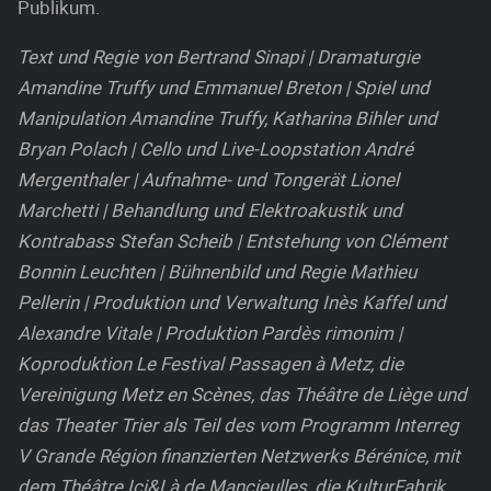
Publikum.
Text und Regie von Bertrand Sinapi | Dramaturgie
Amandine Truffy und Emmanuel Breton | Spiel und
Manipulation Amandine Truffy, Katharina Bihler und
Bryan Polach | Cello und Live-Loopstation André
Mergenthaler | Aufnahme- und Tongerät Lionel
Marchetti | Behandlung und Elektroakustik und
Kontrabass Stefan Scheib | Entstehung von Clément
Bonnin Leuchten | Bühnenbild und Regie Mathieu
Pellerin | Produktion und Verwaltung Inès Kaffel und
Alexandre Vitale | Produktion Pardès rimonim |
Koproduktion Le Festival Passagen à Metz, die
Vereinigung Metz en Scènes, das Théâtre de Liège und
das Theater Trier als Teil des vom Programm Interreg
V Grande Région finanzierten Netzwerks Bérénice, mit
dem Théâtre Ici&Là de Mancieulles, die KulturFabrik