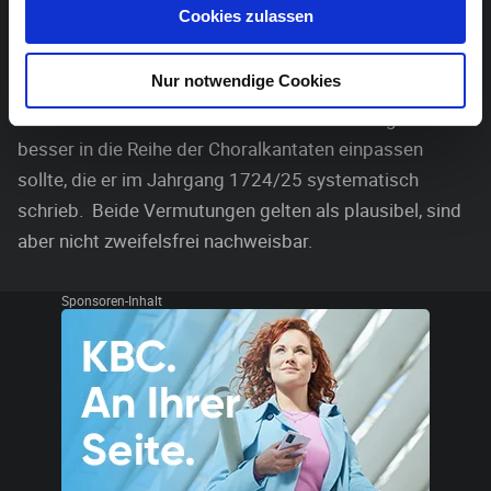
Cookies zulassen
in seiner heute bekannten Form. Es ist vermutet
worden, dass ein Teil der eingefügten Sätze aus einem
Nur notwendige Cookies
bereits in Weimar entstandenen Werk stammen und
dass Bach die Passion durch die Veränderungen
besser in die Reihe der Choralkantaten einpassen
sollte, die er im Jahrgang 1724/25 systematisch
schrieb. Beide Vermutungen gelten als plausibel, sind
aber nicht zweifelsfrei nachweisbar.
Sponsoren-Inhalt