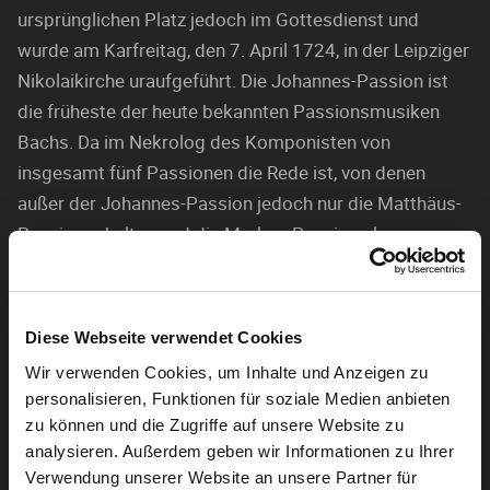
ursprünglichen Platz jedoch im Gottesdienst und
wurde am Karfreitag, den 7. April 1724, in der Leipziger
Nikolaikirche uraufgeführt. Die Johannes-Passion ist
die früheste der heute bekannten Passionsmusiken
Bachs. Da im Nekrolog des Komponisten von
insgesamt fünf Passionen die Rede ist, von denen
außer der Johannes-Passion jedoch nur die Matthäus-
Passion erhalten und die Markus-Passion als
verschollen gilt, ist es möglich, dass Bach bei Teilen
der Johannes-Passion auf ein früheres Werk
zurückgegriffen hat, das ein Biograph des 19.
Diese Webseite verwendet Cookies
Jahrhunderts auf 1717 datiert, über das jedoch keine
Wir verwenden Cookies, um Inhalte und Anzeigen zu
sichere Aussage möglich ist.
personalisieren, Funktionen für soziale Medien anbieten
zu können und die Zugriffe auf unsere Website zu
Von der Karfreitag 1724 uraufgeführten ersten
analysieren. Außerdem geben wir Informationen zu Ihrer
Fassung des Werks sind lediglich Einzelstimmen
Verwendung unserer Website an unsere Partner für