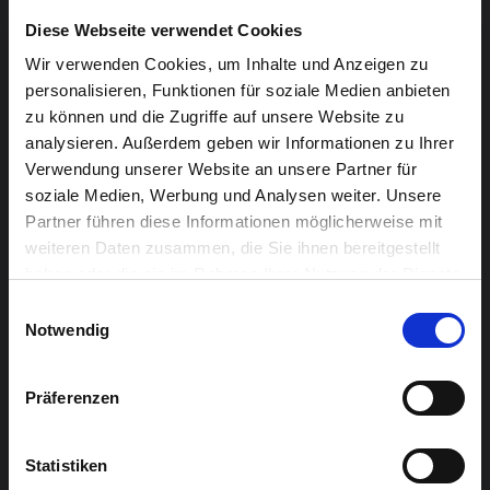
zwei Alben bei ECM Records (Edition of Contemporary
Diese Webseite verwendet Cookies
Music) veröffentlichte. Dort erschien 2019 auch das
Wir verwenden Cookies, um Inhalte und Anzeigen zu
dritte Album ‚Joys and Solitudes‘ seines Trios Modern
personalisieren, Funktionen für soziale Medien anbieten
Times, das in Deutschland gute Kritiken erhielt. Es
zu können und die Zugriffe auf unsere Website zu
setze „auf poetische Qualitäten mit eindringlichen
analysieren. Außerdem geben wir Informationen zu Ihrer
Verwendung unserer Website an unsere Partner für
Überraschungsmomenten.“ Eigentlich spiele das Trio
soziale Medien, Werbung und Analysen weiter. Unsere
„keinen Jazz, sondern Kammermusik auf höchstem
Partner führen diese Informationen möglicherweise mit
Niveau.“ Ebenfalls 2019 erschien in Zusammenarbeit
weiteren Daten zusammen, die Sie ihnen bereitgestellt
mit Avishai Cohen das erfolgreiche Duoalbum ‚Playing
haben oder die sie im Rahmen Ihrer Nutzung der Dienste
the Room‘.
gesammelt haben.
Einwilligungsauswahl
Notwendig
Der französischste aller israelischen Virtuosen ist ein
wahrer Erzähler, der die Zartheit zu seinem
Präferenzen
Markenzeichen gemacht hat.
Besetzung:
Statistiken