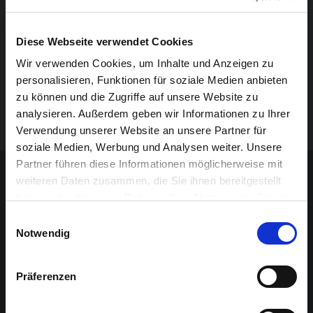
35 Schauspieler, Sänger und Musiker der
preisgekrönten Shenzhen Pingju Opera Troupe werden
Diese Webseite verwendet Cookies
zum ersten Mal in Belgien zwei Auszüge aus „Blumen
Wir verwenden Cookies, um Inhalte und Anzeigen zu
als Verkupplerin“ und „Die Verteidigung des Bao
personalisieren, Funktionen für soziale Medien anbieten
Zhang“ spielen.
zu können und die Zugriffe auf unsere Website zu
analysieren. Außerdem geben wir Informationen zu Ihrer
In Kooperation mit der Compagnie Irene K.
Verwendung unserer Website an unsere Partner für
soziale Medien, Werbung und Analysen weiter. Unsere
Sponsoren-Inhalt
Partner führen diese Informationen möglicherweise mit
weiteren Daten zusammen, die Sie ihnen bereitgestellt
haben oder die sie im Rahmen Ihrer Nutzung der Dienste
gesammelt haben.
Einwilligungsauswahl
Notwendig
Präferenzen