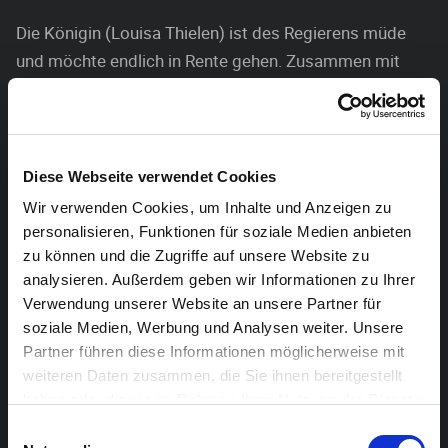
Die Königin (Louisa Thielen) ist des Regierens müde
und möchte endlich in Rente gehen. Zusammen mit
dem Kammerdiener (Julien Robinet) versucht sie, den
Kronprinzen (Johannes Lienne) endlich unter die Haube
zu bekommen.
Diese Webseite verwendet Cookies
Die Königin organisiert eine „Brautschau“, bei der sie
Wir verwenden Cookies, um Inhalte und Anzeigen zu
die Prinzessinnen von Österreich, USA, Grönland, Indien
personalisieren, Funktionen für soziale Medien anbieten
und Deutschland (gespielt von Amelie Furio und
zu können und die Zugriffe auf unsere Website zu
Cheyenne Müller in Mehrfachrollen) dem Kronprinzen
analysieren. Außerdem geben wir Informationen zu Ihrer
präsentiert.
Verwendung unserer Website an unsere Partner für
soziale Medien, Werbung und Analysen weiter. Unsere
Doch dem Kronprinzen ist nicht nach Prinzessinnen zu
Partner führen diese Informationen möglicherweise mit
Mute. Doch wie es bei Märchen immer so ist, kommt
weiteren Daten zusammen, die Sie ihnen bereitgestellt
es trotzdem noch zu einem Happy-End.
haben oder die sie im Rahmen Ihrer Nutzung der Dienste
gesammelt haben.
Einwilligungsauswahl