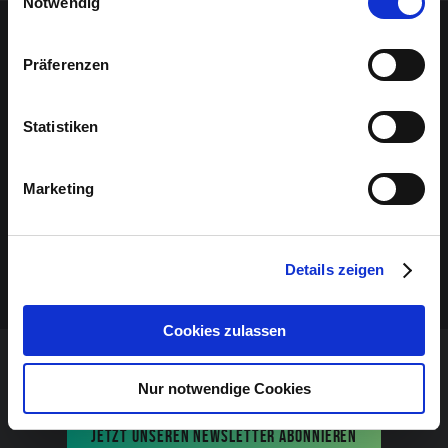
Notwendig
Sponsoren-Inhalt
Präferenzen
Statistiken
Marketing
Details zeigen
Cookies zulassen
VERANSTALTUNG VERPASST?
Nur notwendige Cookies
JETZT UNSEREN NEWSLETTER ABONNIEREN