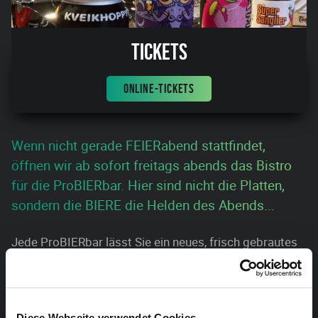
Tickets
ONLINE-TICKETS
Wenn nicht gerade FEIERabend stattfindet,
öffnen wir ab sofort freitags abends das Bistro
für die ProBIERbar. Hier sind nicht die Platten,
sondern die BIERE die Helden des Abends...
Jede ProBIERbar lässt Sie ein neues, frisch gebrautes
BIER in gemütlicher Bistro-Bar-Atmosphäre entdecken
und ausprobBIERen. Selbstverständlich werden
zusätzlich noch andere Getränke vom Bar-Service
Diese Webseite verwendet Cookies