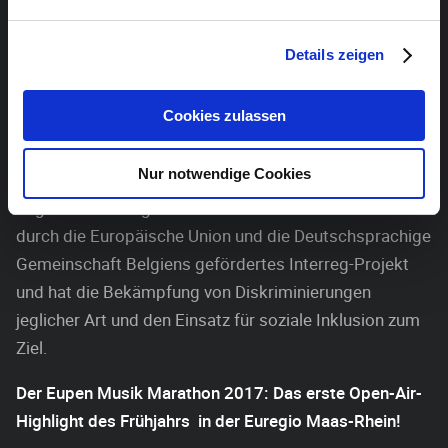
aufspielen werden.
Details zeigen
Im Rahmen des neuen Interreg-Projektes
Bérénice
werden an beiden Tagen Künstler-Interviews in einem
Cookies zulassen
eigens dafür vorgesehenen Zelt stattfinden, bspw. mit
Bachar Mar-Khalifé, Voxtra oder Les frères Smith. Hier
Nur notwendige Cookies
erfahren die Zuschauer mehr über die
Migrationshintergründe der Künstler. Bérénice ist ein
durch die Europäische Union und die Deutschsprachige
Gemeinschaft Belgiens gefördertes Interreg-Projekt
und hat die Bekämpfung von Diskriminierungen
jeglicher Art und den Einsatz für soziale Inklusion zum
Ziel.
Der Eupen Musik Marathon 2017:
Das erste Open-Air-
Highlight des Frühjahrs in der Euregio Maas-Rhein!