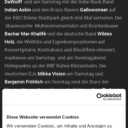
DeWolff
und am Samstag mit der Indie-Rock Band
Indian Askin
und den Brass-Ravern
Gallowstreet
auf
der KBC Bühne Stadtpark gleich drei Mal vertreten. Der
libanesische Multiinstrumentalist und Brückenbauer
Bachar Mar-Khalifé
und die deutsche Band
Wildes
Holz
, die Welthits und Eigenkompositionen auf
Konzertgitarre, Kontrabass und Blockflöte intoniert,
markieren am Samstag- und am Sonntagabend
Höhepunkte an der BRF Bühne Klötzerbahn. Die
deutschen DJs
Mikka Vision
am Samstag und
Benjamin Fröhlich
am Sonntag sind die Stars der
Electro-Stage.
Der exklusive Auftritt von
Ivan Paduart,
Quentin Dujardin
und Begleitband auf der BRF Bühne
Klötzerbahn ist ein Leckerbissen für Freunde von Jazz
& World-Music. Neben vielen weiteren nationalen und
Diese Webseite verwendet Cookies
internationalen Highlights geben sich traditionnell
Wir verwenden Cookies, um Inhalte und Anzeigen zu