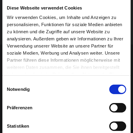
Diese Webseite verwendet Cookies
Blanche Lafuente : Schlagzeug
Wir verwenden Cookies, um Inhalte und Anzeigen zu
Morgane Carnet : Saxophone
personalisieren, Funktionen für soziale Medien anbieten
Nina Garcia : Gitarre
zu können und die Zugriffe auf unsere Website zu
analysieren. Außerdem geben wir Informationen zu Ihrer
Verwendung unserer Website an unsere Partner für
Sponsoren-Inhalt
soziale Medien, Werbung und Analysen weiter. Unsere
Partner führen diese Informationen möglicherweise mit
weiteren Daten zusammen, die Sie ihnen bereitgestellt
haben oder die sie im Rahmen Ihrer Nutzung der Dienste
gesammelt haben.
Einwilligungsauswahl
Notwendig
Präferenzen
Statistiken