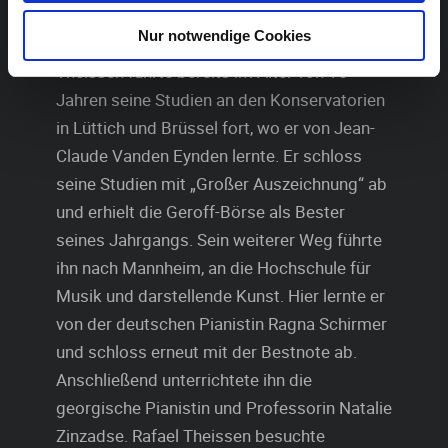
Cornelius Meyer, der vom deutschen
Nur notwendige Cookies
Pianisten Detlev Kraus ausgebildet wurde.
Theissen führte bereits im Alter von 15
Jahren seine Studien an den Konservatorien
in Lüttich und Brüssel fort, wo er von Jean-
Claude Vanden Eynden lernte. Er schloss
seine Studien mit „Großer Auszeichnung“ ab
und erhielt die Geroff-Börse als Bester
seines Jahrgangs. Sein weiterer Weg führte
ihn nach Mannheim, an die Hochschule für
Musik und darstellende Kunst. Hier lernte er
von der deutschen Pianistin Ragna Schirmer
und schloss erneut mit der Bestnote ab.
Anschließend unterrichtete ihn die
georgische Pianistin und Professorin Natalie
Zinzadse. Rafael Theissen besuchte