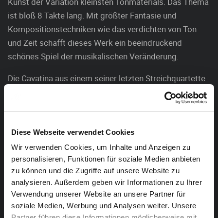
Kunst der Variation kleinsten Tonmaterials. Das Thema
ist bloß 8 Takte lang. Mit größter Fantasie und
Kompositionstechniken wie das verdichten von Ton
und Zeit schafft dieses Werk ein beeindruckend
schönes Spiel der musikalischen Veränderung.
Die Cavatina aus einem seiner letzten Streichquartette
sind mit das berührendste, was Beethoven an Musik
geschrieben hat. Noch auf dem Sterbebett soll
Beethoven der Bedeutung dieses Stückes zugestimmt
haben. Es ist Ausdruck menschlichen Empfindens mit
Diese Webseite verwendet Cookies
möglichst einfachen Mitteln.
Wir verwenden Cookies, um Inhalte und Anzeigen zu
personalisieren, Funktionen für soziale Medien anbieten
Der Türkische Marsch aus dem Singspiel op. 114 ist
zu können und die Zugriffe auf unsere Website zu
wie bei Mozart Ausdruck des wilden Treibens auf
analysieren. Außerdem geben wir Informationen zu Ihrer
einem türkischen Basar. Die Bearbeitung ist sehr
Verwendung unserer Website an unsere Partner für
soziale Medien, Werbung und Analysen weiter. Unsere
virtuos gehalten. Der leise Schluß zeigt Beethovens
Partner führen diese Informationen möglicherweise mit