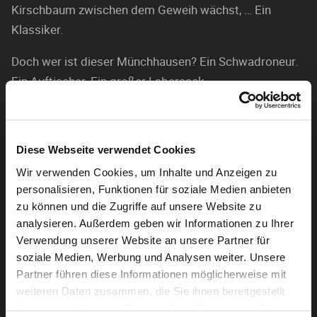
Kirschbaum zwischen dem Geweih wächst, … Ein
Klassiker.
Doch wer ist dieser Münchhausen? Ein Schwadroneur.
Ein Auftischer. Ein großer Labersack.
Ein Mann mit zeitlosen Eigenschaften: keine Schwäche
zeigen, alleinunterhalten, die Welt
erklären im Monolog. Also perfekte Voraussetzungen
Diese Webseite verwendet Cookies
für ein Soloprogramm.
Wir verwenden Cookies, um Inhalte und Anzeigen zu
In unserer Gegenwart der Fake News und des Bullshits
personalisieren, Funktionen für soziale Medien anbieten
hätte sich Münchhausen doch
zu können und die Zugriffe auf unsere Website zu
eigentlich wohlfühlen müssen. Rainald Grebe
analysieren. Außerdem geben wir Informationen zu Ihrer
befürchtet, er würde eher darunter leiden,
Verwendung unserer Website an unsere Partner für
soziale Medien, Werbung und Analysen weiter. Unsere
kein Alleinstellungsmerkmal mehr zu haben. Rest in
Partner führen diese Informationen möglicherweise mit
peace, Baron, du hast gewonnen!
weiteren Daten zusammen, die Sie ihnen bereitgestellt
haben oder die sie im Rahmen Ihrer Nutzung der Dienste
Also zieht sich Rainald Grebe nun an den eigenen