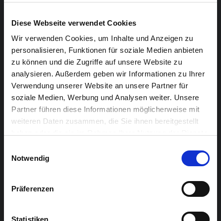
Minuten folgt eine Diskussion schließender Thesen mit
Diese Webseite verwendet Cookies
dem Publikum.
Wir verwenden Cookies, um Inhalte und Anzeigen zu
Klingt kompliziert? Aber nein! Ziel der RdJ Lounges ist
personalisieren, Funktionen für soziale Medien anbieten
zu können und die Zugriffe auf unsere Website zu
kritisches Denken zu fördern, die Meinungsbildung zu
analysieren. Außerdem geben wir Informationen zu Ihrer
unterstützen, das gesellschaftliche Basiswissen junger
Verwendung unserer Website an unsere Partner für
Menschen zu stärken.
soziale Medien, Werbung und Analysen weiter. Unsere
Partner führen diese Informationen möglicherweise mit
Nach einem Vortrag erhalten die Besucher die Chance
weiteren Daten zusammen, die Sie ihnen bereitgestellt
nachzufragen, abzuwägen, auszutauschen, ohne
haben oder die sie im Rahmen Ihrer Nutzung der Dienste
Zwang. Dumme Fragen gibt es nicht. Ein
gesammelt haben.
Einwilligungsauswahl
unkomplizierter Umgangston ist Grundvoraussetzung!
Notwendig
Alle sind herzlich willkommen. Der Eintritt ist
Präferenzen
kostenlos.
Diese Veranstaltung wird im Rahmen des
Statistiken