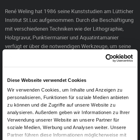
René Weling hat 1986 seine Kunststudien am Lütticher
Institut St.Luc aufgenommen. Durch die Beschäftigung
mit verschiedenen Techniken wie der Lithographie,
Holzgravur, Punktiermanier und Aquatintamanier
verfügt er über die notwendigen Werkzeuge, um seine
Lieblingsthemen „Raum“ und „Rhythmus“ künstlerisch
auszuloten. Diese beiden Konstanten findet er in
Körpern und beim Betrachten von Landschaften
Diese Webseite verwendet Cookies
wieder. In Eupen präsentiert er u.a. Holzdrucke,
Kupferstiche, Kaltnadelradierungen und Ölmalereien.
Wir verwenden Cookies, um Inhalte und Anzeigen zu
personalisieren, Funktionen für soziale Medien anbieten
Welings Werke befinden sich u.a. in den öffentlichen
zu können und die Zugriffe auf unsere Website zu
Sammlungen der Bibliothèque Nationale du Québec,
analysieren. Außerdem geben wir Informationen zu Ihrer
Verwendung unserer Website an unsere Partner für
Montréal sowie der Bibliothèque Nationale du Canada,
soziale Medien, Werbung und Analysen weiter. Unsere
Ottawa.
Partner führen diese Informationen möglicherweise mit