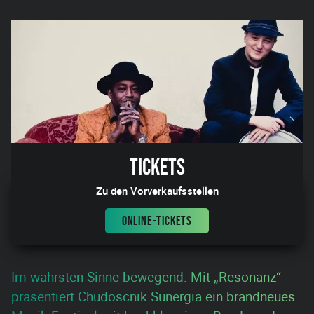
Tickets
Zu den Vorverkaufsstellen
ONLINE-TICKETS
Im wahrsten Sinne bewegend: Mit „Resonanz“
präsentiert Chudoscnik Sunergia ein brandneues