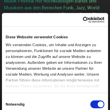
Musik Festival mit hochklassigen Bands und
Musikern aus den Bereichen Funk, Jazz, World
und Klassik. Mit The Jamal Thomas Band, The
Jeff Herr Corporation, Nadine Nix Asempa, Nisia
und Vendim Thaqi.
Diese Webseite verwendet Cookies
Vorverkauf (zzgl. Gebühren): 18 Euro für Erwerbstätige,
Wir verwenden Cookies, um Inhalte und Anzeigen zu
14,50 Euro für Senioren, 9,00 Euro für Inhaber einer
personalisieren, Funktionen für soziale Medien anbieten
Sunergia Karte, Schüler, Studenten und
zu können und die Zugriffe auf unsere Website zu
Arbeitssuchende
analysieren. Außerdem geben wir Informationen zu Ihrer
Verwendung unserer Website an unsere Partner für
Abendkasse: 22 Euro für Erwerbstätige, 17,50 Euro für
soziale Medien, Werbung und Analysen weiter. Unsere
Senioren, 11,00 Euro für Inhaber einer Sunergia Karte,
Partner führen diese Informationen möglicherweise mit
Schüler, Studenten und Arbeitssuchende
weiteren Daten zusammen, die Sie ihnen bereitgestellt
haben oder die sie im Rahmen Ihrer Nutzung der Dienste
gesammelt haben.
Einwilligungsauswahl
Sponsoren-Inhalt
Notwendig