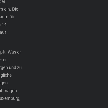
der
s ein. Die
Raum für
 14.
 auf
pft. Was er
– er
ergen und zu
ägliche
nigen
it prägen.
 Luxemburg,