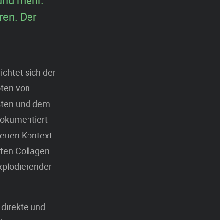
und mehr.
ren. Der
ichtet sich der
oten von
gsten und dem
dokumentiert
 neuen Kontext
kten Collagen
xplodierender
 direkte und