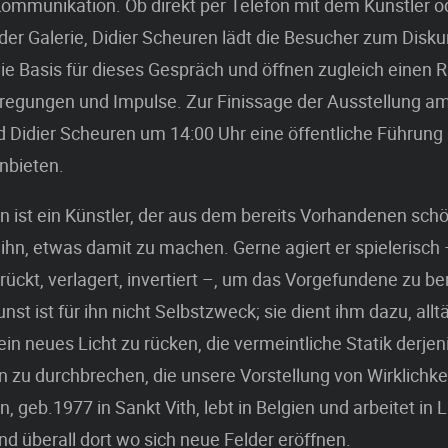
ommunikation. Ob direkt per Telefon mit dem Künstler o
 der Galerie, Didier Scheuren lädt die Besucher zum Diskur
ie Basis für dieses Gespräch und öffnen zugleich einen 
regungen und Impulse. Zur Finissage der Ausstellung am
 Didier Scheuren um 14:00 Uhr eine öffentliche Führung
nbieten.
n ist ein Künstler, der aus dem bereits Vorhandenen schö
t ihn, etwas damit zu machen. Gerne agiert er spielerisch 
rrückt, verlagert, invertiert –, um das Vorgefundene zu b
nst ist für ihn nicht Selbstzweck; sie dient ihm dazu, allt
 ein neues Licht zu rücken, die vermeintliche Statik derje
n zu durchbrechen, die unsere Vorstellung von Wirklichke
n, geb.1977 in Sankt Vith, lebt in Belgien und arbeitet in
d überall dort wo sich neue Felder eröffnen.