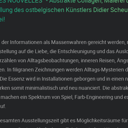
 NOUVELLES” - Abstrakte Collagen, Malerei 
llung des ostbelgischen Künstlers Didier Scheu
ei!
in der Informationen als Massenwahren gereicht werden, r
tellung auf die Liebe, die Entschleunigung und das Ausl
erzählen von Alltagsbeobachtungen, inneren Reisen, Än
. In ﬁligranen Zeichnungen werden Alltags-Mysterien 
 Die Essenz wird in Installationen geborgen und in einen
irken somit minimalistisch und neu nuanciert. Die abstra
 machen ein Spektrum von Spiel, Farb-Engineering und e
uf.
esamten Ausstellungszeit gibt es Möglichkeitsräume für