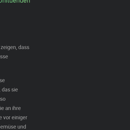
wohltuenden
 zeigen, dass
asse
üse
 das sie
lso
e an ihre
 vor einiger
 Gemüse und