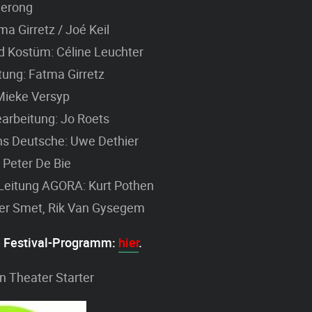
Serong
ma Girretz / Joé Keil
d Kostüm: Céline Leuchter
tung: Fatma Girretz
Mieke Versyp
arbeitung: Jo Roets
ns Deutsche: Uwe Dethier
 Peter De Bie
 Leitung AGORA: Kurt Pothen
ter Smet, Rik Van Gysegem
e Festival-Programm:
hier
.
 Theater Starter