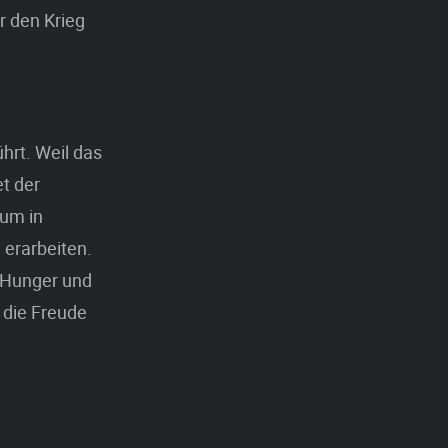
r den Krieg
hrt. Weil das
t der
 um in
 erarbeiten.
t, Hunger und
 die Freude