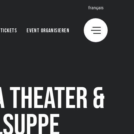
français
TICKETS
EVENT ORGANISIEREN
A THEATER &
LSUPPE