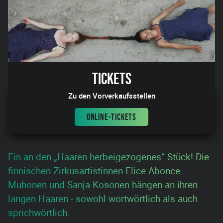
Tickets
Zu den Vorverkaufsstellen
ONLINE-TICKETS
Ein an den „Haaren herbeigezogenes“ Stück! Die
finnischen Zirkusartistinnen Elice Abonce
Muhonen und Sanja Kosonen hängen an ihren
langen Haaren - sowohl wortwörtlich als auch
sprichwörtlich.