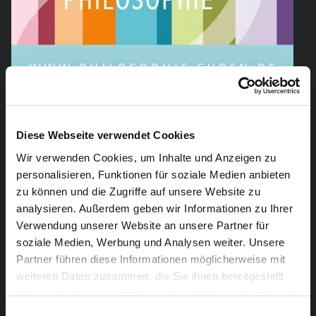
„An den Haaren aufhängen“ ist eine alte und seltene
Diese Webseite verwendet Cookies
Zirkusdisziplin, die es auf der ganzen Welt gibt, die man
Wir verwenden Cookies, um Inhalte und Anzeigen zu
jedoch nirgends erlernen kann.
personalisieren, Funktionen für soziale Medien anbieten
zu können und die Zugriffe auf unsere Website zu
Die beiden finnischen Zirkusartistinnen haben
analysieren. Außerdem geben wir Informationen zu Ihrer
eigenhändig eine ganze Show rund um diese Disziplin
Verwendung unserer Website an unsere Partner für
aufgebaut. In acht atemberaubenden Nummern
soziale Medien, Werbung und Analysen weiter. Unsere
verbringen sie wahre Kunststücke mit ihrem Haar.
Partner führen diese Informationen möglicherweise mit
weiteren Daten zusammen, die Sie ihnen bereitgestellt
Die Show enthält eine ordentliche Portion finnischem
haben oder die sie im Rahmen Ihrer Nutzung der Dienste
gesammelt haben.
Humor und birgt noch die ein oder andere
Einwilligungsauswahl