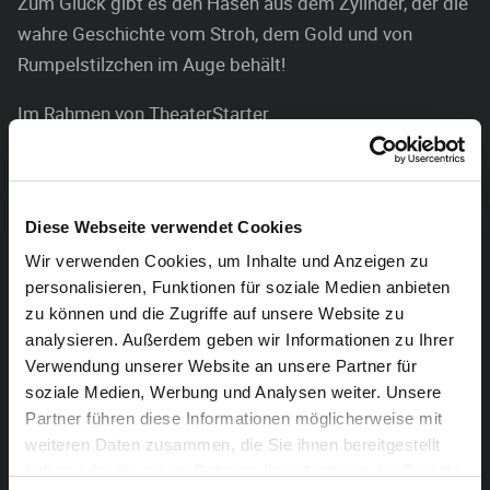
Zum Glück gibt es den Hasen aus dem Zylinder, der die
wahre Geschichte vom Stroh, dem Gold und von
Rumpelstilzchen im Auge behält!
Im Rahmen von TheaterStarter.
Diese Webseite verwendet Cookies
Wir verwenden Cookies, um Inhalte und Anzeigen zu
Mit freundlichen Unterstützung von
personalisieren, Funktionen für soziale Medien anbieten
zu können und die Zugriffe auf unsere Website zu
analysieren. Außerdem geben wir Informationen zu Ihrer
Verwendung unserer Website an unsere Partner für
soziale Medien, Werbung und Analysen weiter. Unsere
Partner führen diese Informationen möglicherweise mit
weiteren Daten zusammen, die Sie ihnen bereitgestellt
Rahmenprogramm: The Respect Machine – Die
haben oder die sie im Rahmen Ihrer Nutzung der Dienste