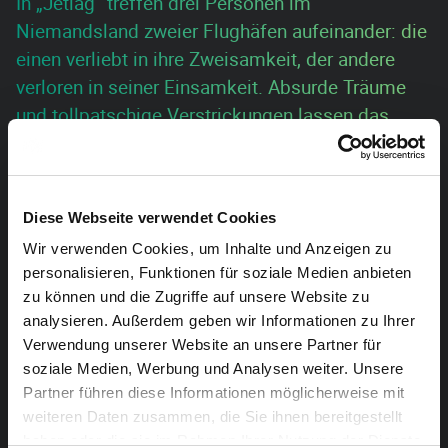
In „Jetlag“ treffen drei Personen im
Niemandsland zweier Flughäfen aufeinander: die
einen verliebt in ihre Zweisamkeit, der andere
verloren in seiner Einsamkeit. Absurde Träume
und tollpatschige Verstrickungen lassen das
Universum eines Jacques Tati anklingen.
Eintrittskarten erhältlich ab dem 13. Dezember.
Diese Webseite verwendet Cookies
Die Brüsseler Compagnie Chaliwaté wurde 2016 mit
Wir verwenden Cookies, um Inhalte und Anzeigen zu
personalisieren, Funktionen für soziale Medien anbieten
„Jetlag“ für den belgischen „Prix de la Critique“ als
zu können und die Zugriffe auf unsere Website zu
„Bestes Zirkusstück“ nominiert. In ihren Stücken
analysieren. Außerdem geben wir Informationen zu Ihrer
verbindet sie modernes Bewegungstheater mit Tanz
Verwendung unserer Website an unsere Partner für
und Akrobatik und verleiht dem Ganzen stets eine
soziale Medien, Werbung und Analysen weiter. Unsere
berührende und humorvolle Note.
Partner führen diese Informationen möglicherweise mit
weiteren Daten zusammen, die Sie ihnen bereitgestellt
Im Rahmen des schrit_tmacher Festivals.
haben oder die sie im Rahmen Ihrer Nutzung der Dienste