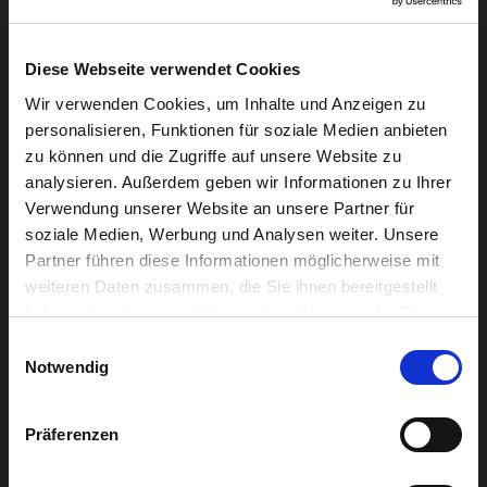
Diese Webseite verwendet Cookies
Wir verwenden Cookies, um Inhalte und Anzeigen zu
personalisieren, Funktionen für soziale Medien anbieten
Rahmenprogramm: The Respect Machine – Die
zu können und die Zugriffe auf unsere Website zu
analysieren. Außerdem geben wir Informationen zu Ihrer
Maschine für Respekt!
Verwendung unserer Website an unsere Partner für
Ein Projekt des 4. Jahres, Zentrum der
soziale Medien, Werbung und Analysen weiter. Unsere
Partner führen diese Informationen möglicherweise mit
Förderpädagogik (ZFP).
weiteren Daten zusammen, die Sie ihnen bereitgestellt
In vier halben Tagen und einer Projektwoche haben die
haben oder die sie im Rahmen Ihrer Nutzung der Dienste
Schüler(innen) sich im Herbst 2016 mit „Respekt &
gesammelt haben.
Einwilligungsauswahl
Anerkennung“ und „Respekt im Netz“
Notwendig
auseinandergesetzt, einen Zigarettenautomaten
umgestaltet und die Päckchen produziert, die man für
Präferenzen
50 Cent ziehen kann.
Entstanden sind verschiedene Päckchen mit