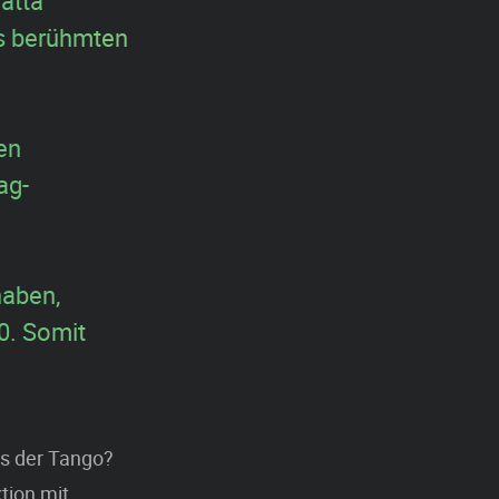
atta
s berühmten
en
ag-
haben,
0. Somit
ls der Tango?
tion mit