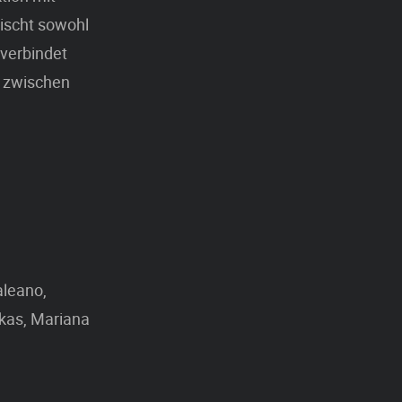
ischt sowohl
 verbindet
s zwischen
aleano,
skas, Mariana