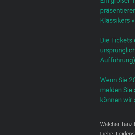
Ein großer 
präsentier
Klassikers 
Die Tickets
ursprünglic
Aufführung) 
Wenn Sie 20
melden Sie 
können wir 
Welcher Tanz b
Liebe, Leidens