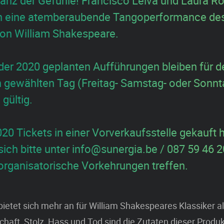
Tanz der Gefühle! Francisco Leiva und Laura Ro
en eine atemberaubende Tangoperformance de
von William Shakespeare.
 der 2020 geplanten Aufführungen bleiben für d
h gewählten Tag (Freitag- Samstag- oder Sonnt
gültig.
20 Tickets in einer Vorverkaufsstelle gekauft 
sich bitte unter info@sunergia.be / 087 59 46 2
organisatorische Vorkehrungen treffen.
ietet sich mehr an für William Shakespeares Klassiker a
chaft, Stolz, Hass und Tod sind die Zutaten dieser Produk