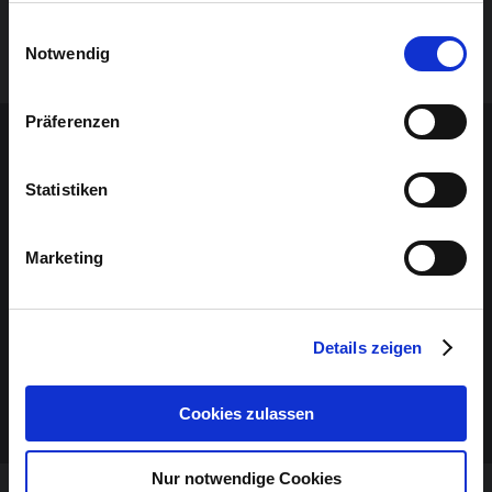
Regie: Jörg Lentzen
gesammelt haben.
Einwilligungsauswahl
Plakat ansehen
Notwendig
Sponsoren-Inhalt
Präferenzen
Statistiken
Marketing
Details zeigen
Cookies zulassen
Nur notwendige Cookies