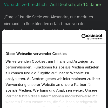
Vorsicht zerbrechlich . Auf Deutsch, ab 15 Jahre.
„Fragile“ ist die Seele von Alexandra, nur merkt es
niemand. In Rückblenden erfährt man von der
Geschichte von Gewalt und Missbrauch. Wir erfahren
aber auch von der Gleichgültigkeit, Oberflächlichkeit
und teilweise von der Verrohung ihrer Mitschüler. Nur
Katja, die Freundin von Alexandra hat ein offenes Ohr,
Diese Webseite verwendet Cookies
bietet mit dem Satz: „Wir müssen was tun! Wozu sind
Wir verwenden Cookies, um Inhalte und Anzeigen zu
Freundinnen denn da?“ ihre Hilfe an.
personalisieren, Funktionen für soziale Medien anbieten
zu können und die Zugriffe auf unsere Website zu
Text: Andreas Galk
analysieren. Außerdem geben wir Informationen zu Ihrer
Spiel: Lina Kirch, Anna Lux, Manuela Schlenter, Marie
Verwendung unserer Website an unsere Partner für
Kreutz, Nahla Keutgen, Elisa Sharipova, Sabrina
soziale Medien, Werbung und Analysen weiter. Unsere
Laschet, Mathys Champenois, Mauranne Wintgens,
Partner führen diese Informationen möglicherweise mit
Naomie Puatie, Bjarne Kischka, Arbër Jashari
weiteren Daten zusammen, die Sie ihnen bereitgestellt
haben oder die sie im Rahmen Ihrer Nutzung der Dienste