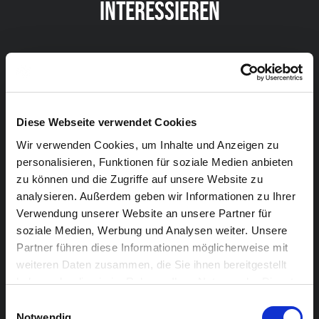
INTERESSIEREN
Diese Webseite verwendet Cookies
Wir verwenden Cookies, um Inhalte und Anzeigen zu
personalisieren, Funktionen für soziale Medien anbieten
zu können und die Zugriffe auf unsere Website zu
analysieren. Außerdem geben wir Informationen zu Ihrer
Verwendung unserer Website an unsere Partner für
ROCK POP
soziale Medien, Werbung und Analysen weiter. Unsere
Partner führen diese Informationen möglicherweise mit
12.11.2023
19:00
weiteren Daten zusammen, die Sie ihnen bereitgestellt
haben oder die sie im Rahmen Ihrer Nutzung der Dienste
Sundae@seven
gesammelt haben.
Einwilligungsauswahl
CORNER IN WINSLOW
Notwendig