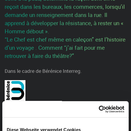
reçoit dans les bureaux, les commerces, lorsqu’il
demande un renseignement dans la rue. Il
apprend à développer la résistance, à rester un «
Homme débout ».
“Le Chef est chef même en caleçon” est l’histoire
d’un voyage . Comment “j’ai fait pour me
retrouver à faire du théâtre?”
Dans le cadre de Bérénice Interreg.
Diese Webseite verwendet Cookies