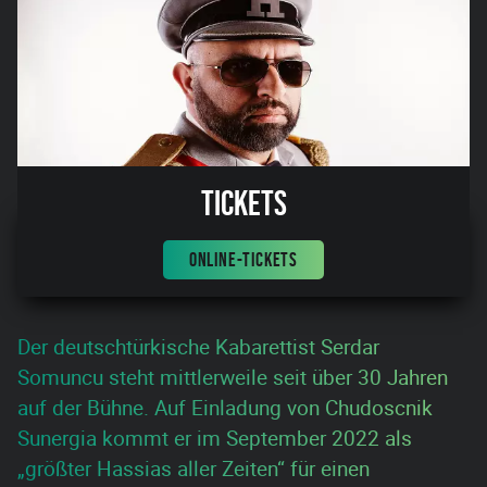
Tickets
ONLINE-TICKETS
Der deutschtürkische Kabarettist Serdar
Somuncu steht mittlerweile seit über 30 Jahren
auf der Bühne. Auf Einladung von Chudoscnik
Sunergia kommt er im September 2022 als
„größter Hassias aller Zeiten“ für einen