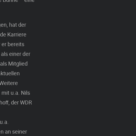
en, hat der
de Karriere
 er bereits
 als einer der
als Mitglied
ktuellen
 Weitere
mit u.a. Nils
thoﬀ, der WDR
u.a.
en an seiner