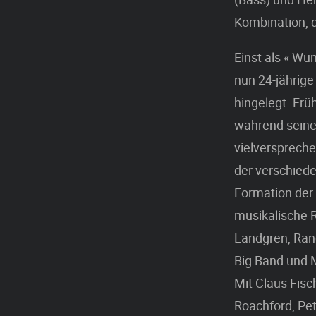
Kombination, d
Einst als « Wu
nun 24-jährige
hingelegt. Frü
während seiner 
vielverspreche
der verschied
Formation der S
musikalische R
Landgren, Ran
Big Band und 
Mit Claus Fisc
Roachford, Pet