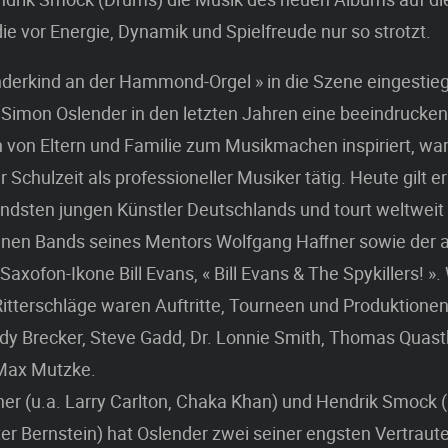
ie vor Energie, Dynamik und Spielfreude nur so strotzt.
nderkind an der Hammond-Orgel » in die Szene eingestieg
 Simon Oslender in den letzten Jahren eine beeindrucken
h von Eltern und Familie zum Musikmachen inspiriert, war
Schulzeit als professioneller Musiker tätig. Heute gilt er
ndsten jungen Künstler Deutschlands und tourt weltweit 
enen Bands seines Mentors Wolfgang Haﬀner sowie der a
axofon-Ikone Bill Evans, « Bill Evans & The Spykillers! ».
itterschläge waren Auftritte, Tourneen und Produktionen 
dy Brecker, Steve Gadd, Dr. Lonnie Smith, Thomas Quas
Max Mutzke.
her (u.a. Larry Carlton, Chaka Khan) und Hendrik Smock (
er Bernstein) hat Oslender zwei seiner engsten Vertraut