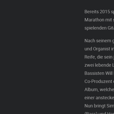
Bereits 2015 
Marathon mit s
spielenden Git
Nach seinem ge
und Organist i
Reife, die sei
zwei lebende 
Bassisten Will
Co-Produzent d
Album, welches
einer ansteck
Nun bringt Sim
(Bass) und He