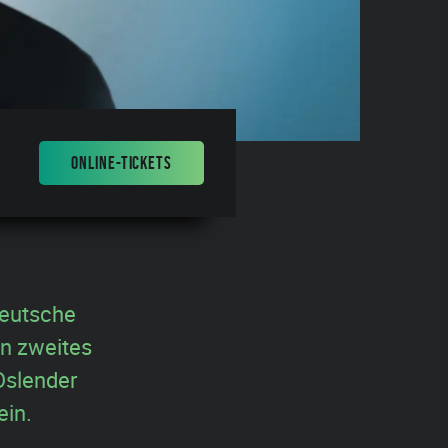
ONLINE-TICKETS
deutsche
n zweites
Oslender
ein.