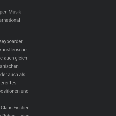
upen Musik
ernational
 Keyboarder
künstlerische
te auch gleich
kanischen
der auch als
ereiftes
positionen und
 Claus Fischer
e Bühne – eine