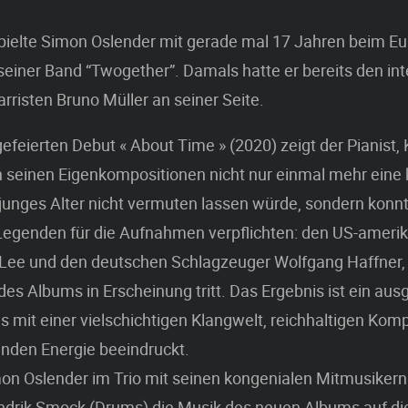
spielte Simon Oslender mit gerade mal 17 Jahren beim E
einer Band “Twogether”. Damals hatte er bereits den int
arristen Bruno Müller an seiner Seite.
feierten Debut « About Time » (2020) zeigt der Pianist,
n seinen Eigenkompositionen nicht nur einmal mehr eine 
n junges Alter nicht vermuten lassen würde, sondern konn
Legenden für die Aufnahmen verpflichten: den US-ameri
 Lee und den deutschen Schlagzeuger Wolfgang Haffner, 
es Albums in Erscheinung tritt. Das Ergebnis ist ein ausg
 mit einer vielschichtigen Klangwelt, reichhaltigen Kom
enden Energie beeindruckt.
on Oslender im Trio mit seinen kongenialen Mitmusikern
ndrik Smock (Drums) die Musik des neuen Albums auf di