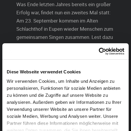
Was Ende letzten Jahres bereits ein großer
Erfolg war, findet nun ein zweites Mal statt:
Am 23. September kommen im Alten
Schlachthof in Eupen wieder Menschen zum
gemeinsamen Singen zusammen. Lest dazu
den Artikel des
Grenz-Echos.
Karaoke war gestern! Der neue Trend heißt
„Gemeinsames Singen“ und das Prinzip ist so einfach,
Diese Webseite verwendet Cookies
wie man es sich nur vorstellen kann. Ähnlich wie bei
Wir verwenden Cookies, um Inhalte und Anzeigen zu
einem Lagerfeuer kommen Menschen zusammen und
personalisieren, Funktionen für soziale Medien anbieten
singen bekannte Lieder, was das Zeug hält.
zu können und die Zugriffe auf unsere Website zu
analysieren. Außerdem geben wir Informationen zu Ihrer
In Deutschland ist das Phänomen schon längst unter
Verwendung unserer Website an unsere Partner für
dem Namen „Rudelsingen“ bekannt und füllt bereits
soziale Medien, Werbung und Analysen weiter. Unsere
Riesensäle. Die Stimmung ist von der ersten Minute an
Partner führen diese Informationen möglicherweise mit
großartig.
weiteren Daten zusammen, die Sie ihnen bereitgestellt