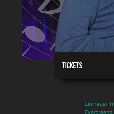
Tickets
Ein neuer T
Evergreens,