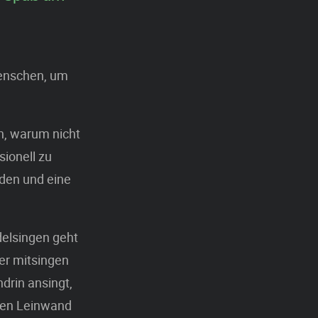
Menschen, um
nn, warum nicht
ionell zu
nden und eine
delsingen geht
der mitsingen
drin ansingt,
oßen Leinwand