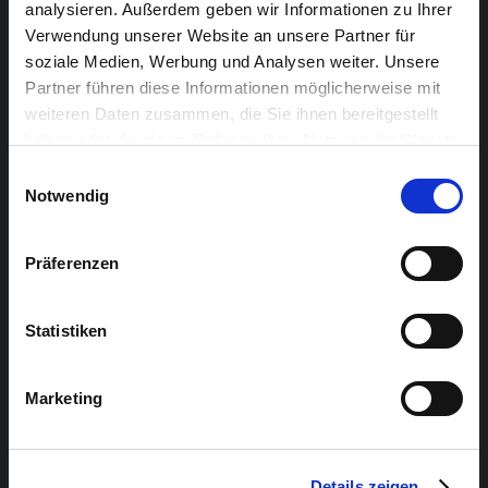
analysieren. Außerdem geben wir Informationen zu Ihrer
Verwendung unserer Website an unsere Partner für
soziale Medien, Werbung und Analysen weiter. Unsere
Partner führen diese Informationen möglicherweise mit
Im Duo präsentieren Marlon Blanco Bayo und Aisha
weiteren Daten zusammen, die Sie ihnen bereitgestellt
haben oder die sie im Rahmen Ihrer Nutzung der Dienste
Bello die Stücke ihrer Band
Waiting for the Winter
. Der
gesammelt haben.
zweistimmige Gesang und die akustische Gitarre
Einwilligungsauswahl
Notwendig
fusionieren in gefühlvollen Folk-Pop-Kompositionen.
Präferenzen
Statistiken
Marketing
Details zeigen