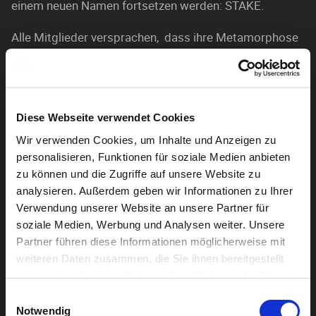
einem neuen Namen fortsetzen werden: STAKE.
Alle Mitglieder versprachen, dass ihre Metamorphose
nicht nur eine Namensänderung sein würde.
Stattdessen soll STAKE ein brandneues Kapitel mit
einer bisher nicht dagewesenen Energie werden.
Diese Webseite verwendet Cookies
STAKE produziert hyper-atmosphärischen Grunge-
Wir verwenden Cookies, um Inhalte und Anzeigen zu
Core, oder Post-Metal-orientierten melodischen
personalisieren, Funktionen für soziale Medien anbieten
Sludge. You name it…
zu können und die Zugriffe auf unsere Website zu
analysieren. Außerdem geben wir Informationen zu Ihrer
Support: Cataya
Verwendung unserer Website an unsere Partner für
soziale Medien, Werbung und Analysen weiter. Unsere
Die Band CATAYA wurde im Januar 2014 gegründet. Im
Partner führen diese Informationen möglicherweise mit
darauffolgenden Jahr erschienen die beiden ersten
weiteren Daten zusammen, die Sie ihnen bereitgestellt
Singles, die in den sozialen Netzwerken sehr schnell
haben oder die sie im Rahmen Ihrer Nutzung der Dienste
sehr viel Anklang fanden. Im Herbst 2015 erschien
gesammelt haben.
Einwilligungsauswahl
dann schließlich das Debut-Album SUKZESSION. Es
Notwendig