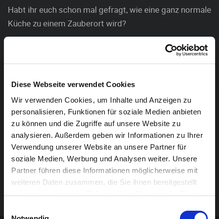
Habt ihr euch schon mal gefragt, wie eine ganz normale
Küche zu einem Zauberort wird?
Hier könnt ihr es erfahren. Gemeinsam begeben wir
uns auf eine Küchen-Abenteuer-Reise.
Wir erfinden mit vollem Körpereinsatz eine
Diese Webseite verwendet Cookies
intergalaktische Küchenmaschine. Die bringt uns,
Wir verwenden Cookies, um Inhalte und Anzeigen zu
gewürzt mit einem Schluck Zaubertrank, an jeden Ort
personalisieren, Funktionen für soziale Medien anbieten
unserer Wahl.
zu können und die Zugriffe auf unsere Website zu
analysieren. Außerdem geben wir Informationen zu Ihrer
Dort erwarten uns kleine und große Aufgaben, Spiel,
Verwendung unserer Website an unsere Partner für
Spaß und Musik.
soziale Medien, Werbung und Analysen weiter. Unsere
Partner führen diese Informationen möglicherweise mit
“Starke Stücke“-Workshopteam:
Ute Bansemir,
weiteren Daten zusammen, die Sie ihnen bereitgestellt
Ewgenija Weiß
haben oder die sie im Rahmen Ihrer Nutzung der Dienste
gesammelt haben.
Einwilligungsauswahl
Notwendig