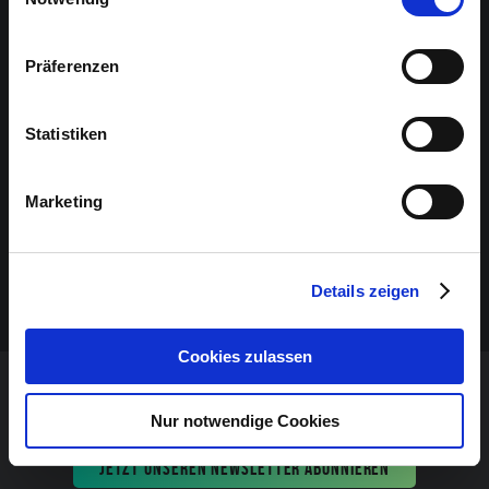
Sponsoren-Inhalt
Präferenzen
Statistiken
Marketing
Details zeigen
Cookies zulassen
VERANSTALTUNG VERPASST?
Nur notwendige Cookies
JETZT UNSEREN NEWSLETTER ABONNIEREN