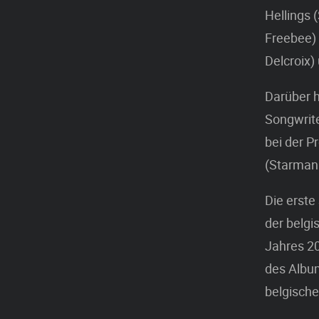
Hellings
Freebee) 
Delcroix) 
Darüber h
Songwrite
bei der P
(Starman
Die erste
der belg
Jahres 20
des Album
belgische