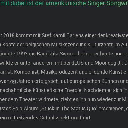
 mit dabei ist der amerikanische Singer-Songwr
 2018 kommt mit Stef Kamil Carlens einer der kreativst
n Köpfe der belgischen Musikszene ins Kulturzentrum Alt
ndete 1993 die Band Zita Swoon, bei der er heute noch 
wirkte er unter anderem mit bei dEUS und Moondog Jr. D
tarrist, Komponist, Musikproduzent und bildende Künstle
zwanzig Jahren erfolgreich auf europäischen Bühnen und
nachahmliche künstlerische Energie. Nachdem er sich in
er dem Theater widmete, zieht es ihn nun wieder zur Mu
erstes Solo-Album „Stuck In The Status Quo“ erschienen, 
ein mitreißendes Gefühlsspektrum führt.