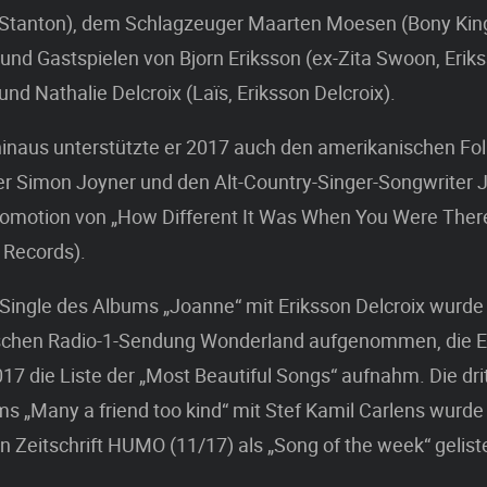
 (Stanton), dem Schlagzeuger Maarten Moesen (Bony King
und Gastspielen von Bjorn Eriksson (ex-Zita Swoon, Erik
und Nathalie Delcroix (Laïs, Eriksson Delcroix).
inaus unterstützte er 2017 auch den amerikanischen Fol
r Simon Joyner und den Alt-Country-Singer-Songwriter 
romotion von „How Different It Was When You Were Ther
 Records).
 Single des Albums „Joanne“ mit Eriksson Delcroix wurde
ischen Radio-1-Sendung Wonderland aufgenommen, die 
17 die Liste der „Most Beautiful Songs“ aufnahm. Die dri
s „Many a friend too kind“ mit Stef Kamil Carlens wurde 
n Zeitschrift HUMO (11/17) als „Song of the week“ gelist