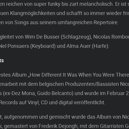
 reichen von super funky bis zart melancholisch. Er ist s
uen Klangmöglichkeiten und schafft so immer wieder fri
nen von Songs aus seinem umfangreichen Repertoire.
egleitet von Wim De Busser (Schlagzeug), Nicolas Rombo
Nel Ponsaers (Keyboard) und Alma Auer (Harfe).
ts
stes Album „How Different It Was When You Were There“
arbeit mit dem belgischen Produzenten/Bassisten Nic
 (ex-Dez Mona, Guido Belcanto) und wurde im Februar 2
ecords auf Vinyl, CD und digital veröffentlicht.
rt, aufgenommen und gemischt wurde das Album von Ni
 gemastert von Frederik Dejongh, mit dem Gitarristen G