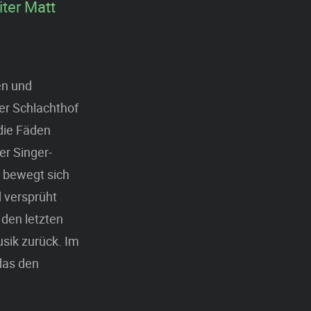
iter Matt
en und
er Schlachthof
die Fäden
er Singer-
r bewegt sich
 versprüht
 den letzten
sik zurück. Im
das den