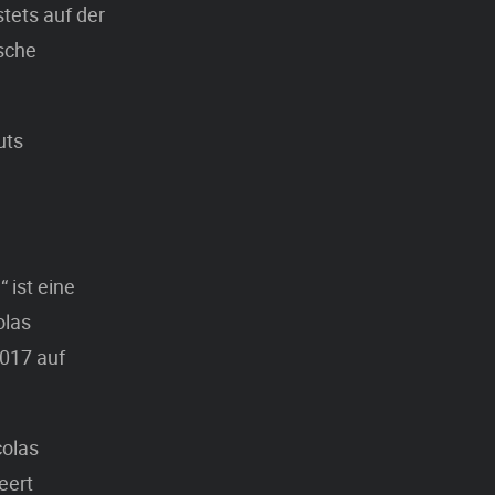
tets auf der
sche
uts
 ist eine
olas
017 auf
colas
eert