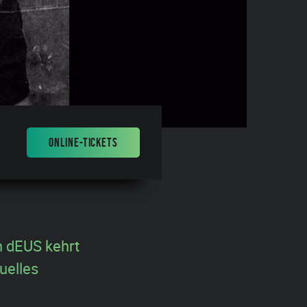
ONLINE-TICKETS
n dEUS kehrt
uelles