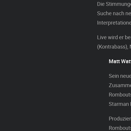
Die Stimmungen
Suche nach ne
Interpretatio
Live wird er b
(Kontrabass), 
Matt Wat
Sein neue
Zusammen
Rombouts
Starman R
Produzie
Rombouts,