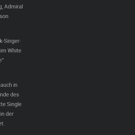
, Admiral
sson
k-Singer-
Jim White
e“
 auch in
Ende des
tte Single
in der
et.