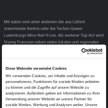
Mit dabei sind unter anderem der aus Lüttich
stammende Xentrix oder die Techno Queen
Luxemburgs Miss-Nat-H-Lee. Als weiterer Top Act wird
Stanny Franssen neben vielen lokalen und regionalen
Künstlern die Plattenteller zum Qualmen bringen.
Line-Up!
Diese Webseite verwendet Cookies
House Raum:
Wir verwenden Cookies, um Inhalte und Anzeigen zu
20.30 – 23.00: David J. Miller vs The Architect
personalisieren, Funktionen für soziale Medien anbieten
23.00 – 00.30: Moltorobot
zu können und die Zugriffe auf unsere Website zu
00.30 – 02.00: JustMonti
analysieren. Außerdem geben wir Informationen zu Ihrer
02.00 – 03.30: Vin-E
Verwendung unserer Website an unsere Partner für
03.30 – 05.00: Markus Königs
soziale Medien, Werbung und Analysen weiter. Unsere