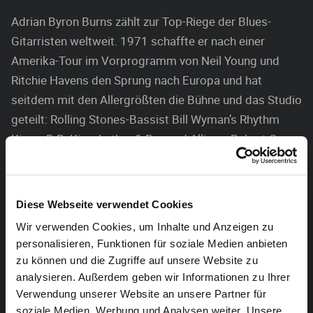
Adrian Byron Burns zählt zur Top-Riege der Blues-
Gitarristen weltweit. 1971 schaffte er nach einer
Amerika-Tour im Vorprogramm von Neil Young und
Ritchie Havens den Sprung nach Europa und hat
seitdem mit den Allergrößten die Bühne und das Studio
geteilt: Rolling Stones-Bassist Bill Wyman’s Rhythm
Kings, B.B. King, Luther & Bernard Allison, Robert Cray,
Charlie Musselwhite, The Dubliners, The Ford Blues
Band, Marva Wright, Louisiana Red, Otis Grand, Roy
Rodgers, Johnny Mars, Gregg Wright, John Renbourne
Diese Webseite verwendet Cookies
sind nur einige Namen, mit denen er in seiner langen
Wir verwenden Cookies, um Inhalte und Anzeigen zu
Karriere schon zusammengearbeitet hat.
personalisieren, Funktionen für soziale Medien anbieten
zu können und die Zugriffe auf unsere Website zu
Adrian wird nicht nur wegen seiner Stimme und seines
analysieren. Außerdem geben wir Informationen zu Ihrer
Gitarrenspiels geschätzt, sondern auch für seine
Verwendung unserer Website an unsere Partner für
Kompositionen und Arrangements von „Klassikern“,
soziale Medien, Werbung und Analysen weiter. Unsere