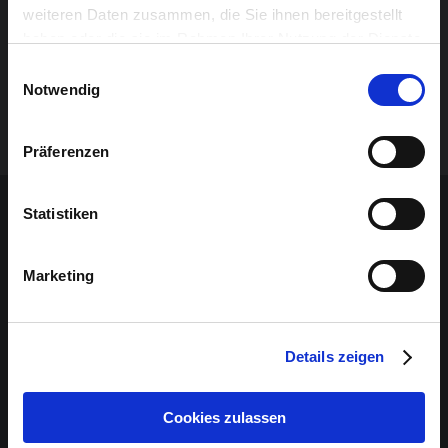
weiteren Daten zusammen, die Sie ihnen bereitgestellt
Nils Münker ( Cajon)
haben oder die sie im Rahmen Ihrer Nutzung der Dienste
gesammelt haben.
Einwilligungsauswahl
Jürgen Förster ( E-Gitarre)
Notwendig
Farah Rieli ( Singer Songwriter, Akkustik Gitarre)
Präferenzen
Sponsoren-Inhalt
Statistiken
Marketing
Details zeigen
Cookies zulassen