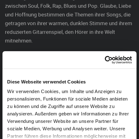
zwischen Soul, Folk, Rap, Blues und Pop. Glaube, Liebe
und Hoffnung bestimmen die Themen ihrer Songs, die
getragen von ihrer warmen, dunklen Stimme und ihrem
reduzierten Gitarrenspiel, den Hörer in ihre Welt
mitnehmen.
Eine Welt, in der die Hoffnung und der Glaube nie stirbt
– egal wieviel Tiefschläge das Leben austeilt. Man
spürt es von der ersten Zeile an: Hier singt eine
warmherzige, fragile Frau, die unablässig versucht, ihr
Diese Webseite verwendet Cookies
Boot heil übers raue Meer zu bringen. Obwohl das
Wir verwenden Cookies, um Inhalte und Anzeigen zu
schon reichlich Kraft kostet, ist ihr Engagement
personalisieren, Funktionen für soziale Medien anbieten
ungebrochen.
zu können und die Zugriffe auf unsere Website zu
analysieren. Außerdem geben wir Informationen zu Ihrer
Bandbesetzung:
Verwendung unserer Website an unsere Partner für
soziale Medien, Werbung und Analysen weiter. Unsere
Denise Krill ( Cello , back voc.)
Partner führen diese Informationen möglicherweise mit