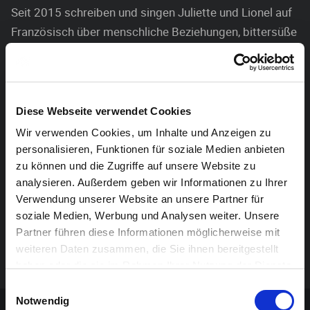
Seit 2015 schreiben und singen Juliette und Lionel auf
Französisch über menschliche Beziehungen, bittersüße
Lebenssituationen und poetisches Engagement. Ganz
wie die musikalischen Vorbilder Mathieu Boogaerts,
Dick Annegarn, Alain Souchon, Sages Comme Des
Sauvages erschaffen sie mit Gitarre, Akkordeon,
Diese Webseite verwendet Cookies
Percussion und ihren beiden Stimmen Songs, die vor
Wir verwenden Cookies, um Inhalte und Anzeigen zu
Charme sprühen.
personalisieren, Funktionen für soziale Medien anbieten
zu können und die Zugriffe auf unsere Website zu
Sie spielten in Belgien (von Brüssel über Lüttich bis
analysieren. Außerdem geben wir Informationen zu Ihrer
Chiny), tourten 2016 durch Quebec (von Montreal bis
Verwendung unserer Website an unsere Partner für
Quebec City) und 2018 auf den Magdalenen-Inseln.
soziale Medien, Werbung und Analysen weiter. Unsere
Partner führen diese Informationen möglicherweise mit
Nach einer kleinen Pause, widmen sie sich 2020 der
weiteren Daten zusammen, die Sie ihnen bereitgestellt
Entstehung Ihres ersten Albums.
haben oder die sie im Rahmen Ihrer Nutzung der Dienste
gesammelt haben.
Einwilligungsauswahl
Sponsoren-Inhalt
Notwendig