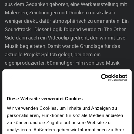
aus dem Gedanken geboren, eine Werkausstellung mit
Malereien, Zeichnungen und Drucken musikalisch
weniger direkt, dafür atmosphärisch zu ummanteln: Ein
Soundtrack. Dieser Logik folgend wurde zu The Other
Side dann auch ein Videoclip gedreht, den wir mit Live-
Musik begleiteten. Damit war die Grundlage für das
aktuelle Projekt Splitch gelegt, bei dem ein
eigenproduzierter, 60minütiger Film von Live-Musik
untermalt wird. Das reine Songwriting betreffend sind
die Grenzen zwischen den Spielwiesen fließend –
Unterschiede sind aber beispielsweise in der
Dramaturgie, der Dauer, der Instrumentierung oder
Diese Webseite verwendet Cookies
auch der Lautstärke hörbar.
Wir verwenden Cookies, um Inhalte und Anzeigen zu
personalisieren, Funktionen für soziale Medien anbieten
Ladies Fantasies Club, The Other Side und Splitch
zu können und die Zugriffe auf unsere Website zu
stehen demnach nicht in Konkurrenz, sondern
analysieren. Außerdem geben wir Informationen zu Ihrer