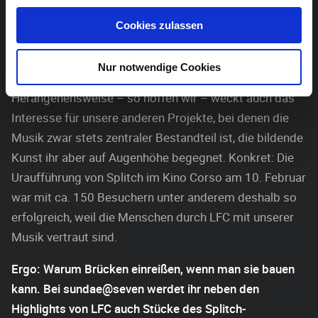
basisch – sie funktioniert mit Gitarre, Gesang und
Cookies zulassen
Perkussion. Sie ist im positiven Sinne Pop – eingängig,
aber nicht einfältig. Es ist unser Anliegen, dem Zuhörer
Nur notwendige Cookies
mit durchdachten Arrangements zu überzeugen. Diese
Herangehensweise – so hoffen wir – weckt auch das
Interesse für unsere anderen Projekte, bei denen die
Musik zwar stets zentraler Bestandteil ist, die bildende
Kunst ihr aber auf Augenhöhe begegnet. Konkret: Die
Uraufführung von Splitch im Kino Corso am 10. Februar
war mit ca. 150 Besuchern unter anderem deshalb so
erfolgreich, weil die Menschen durch LFC mit unserer
Musik vertraut sind.
Ergo: Warum Brücken einreißen, wenn man sie bauen
kann. Bei sundae@seven werdet ihr neben den
Highlights von LFC auch Stücke des Splitch-