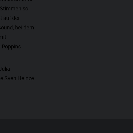
e Stimmen so
t auf der
Sound, bei dem
mit
e Poppins
Julia
ige Sven Heinze