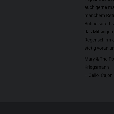
auch gerne mal
manchem Refrai
Bühne sofort s
das Mitsingen
Regenschirm 
stetig voran u
Mary & The Pop
Kriegsmann – A
– Cello, Cajon