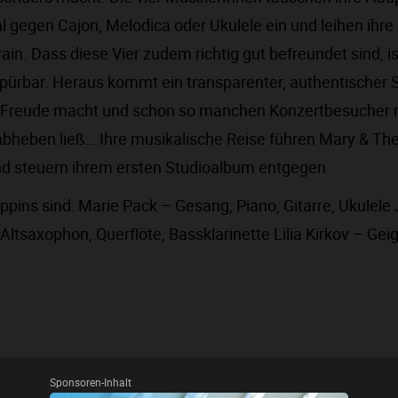
 gegen Cajon, Melodica oder Ukulele ein und leihen ihr
n. Dass diese Vier zudem richtig gut befreundet sind, is
pürbar. Heraus kommt ein transparenter, authentischer 
 Freude macht und schon so manchen Konzertbesucher 
abheben ließ…
Ihre musikalische Reise führen Mary & Th
nd steuern ihrem ersten Studioalbum entgegen.
pins sind: Marie Pack – Gesang, Piano, Gitarre, Ukulele 
ltsaxophon, Querflöte, Bassklarinette Lilia Kirkov – Ge
Sponsoren-Inhalt