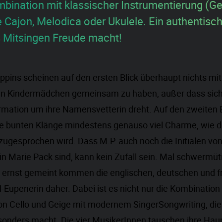
mbination mit klassischer Instrumentierung (G
e Cajon, Melodica oder Ukulele. Ein authentisc
 Mitsingen Freude macht!
pins scheinen auf den ersten Blick überhaupt nichts mi
n Kindermädchen gemeinsam zu haben, außer dass sich
rmation um ihre Namensvetterin dreht. Auf den zweiten B
re bunten Klänge mindestens genauso viel Charme, wie d
ugesprochen wird. Dass M.P. auch noch die Initialen vo
n Marie Pack sind, kann kein Zufall sein. Mal schwermüti
z ernst gemeint kommen die englischen, deutschen und 
-Eupenerin daher. Dabei ist es nicht nur die Kombination
on Cello und Geige mit modernem SingerSongwriting, di
sonders macht. Die vier MusikerInnen tauschen ihre Hau