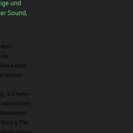
eige und
her Sound,
t dem
 die
lick jedoch
er echten
n
g, mal heiter
französischen
 klassischer
e Mary & The
ptinstrumente