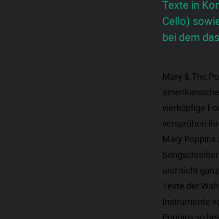
Texte in Ko
Cello) sowi
bei dem das
Mary & The Pop
amerikanische
vierköpfige Fo
versprühen ih
Mary Poppins z
Songschreiberi
und nicht gan
Texte der Wahl
Instrumente v
Poppins so be