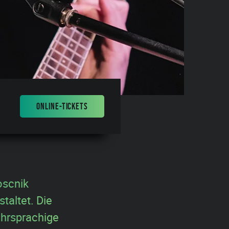
ONLINE-TICKETS
oscnik
taltet. Die
ehrsprachige