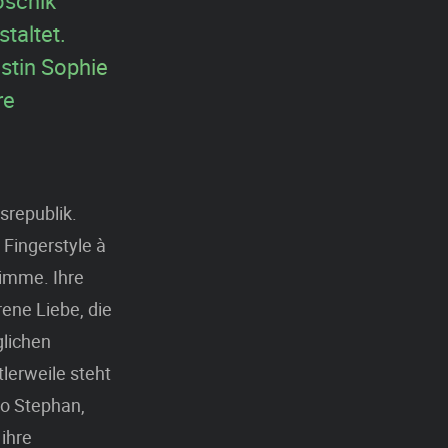
oscnik
taltet.
istin Sophie
re
srepublik.
 Fingerstyle à
timme. Ihre
ene Liebe, die
glichen
tlerweile steht
ho Stephan,
ihre