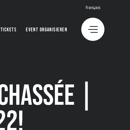
français
TICKETS
EVENT ORGANISIEREN
CHASSÉE |
22!