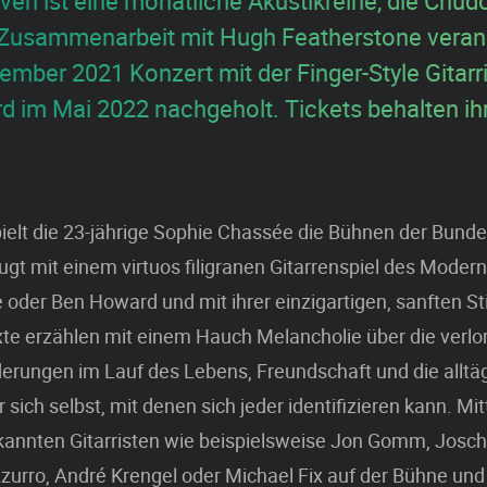
n ist eine monatliche Akustikreihe, die Chud
 Zusammenarbeit mit Hugh Featherstone verans
ember 2021 Konzert mit der Finger-Style Gitarr
d im Mai 2022 nachgeholt. Tickets behalten ih
ielt die 23-jährige Sophie Chassée die Bühnen der Bunde
gt mit einem virtuos filigranen Gitarrenspiel des Modern
oder Ben Howard und mit ihrer einzigartigen, sanften S
te erzählen mit einem Hauch Melancholie über die verlor
erungen im Lauf des Lebens, Freundschaft und die alltä
sich selbst, mit denen sich jeder identifizieren kann. Mit
ekannten Gitarristen wie beispielsweise Jon Gomm, Josc
urro, André Krengel oder Michael Fix auf der Bühne und 