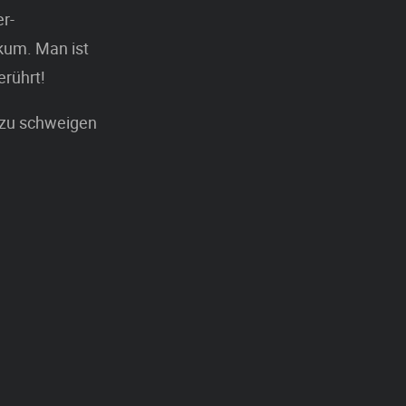
r-
kum. Man ist
erührt!
 zu schweigen