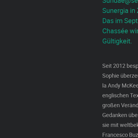
Sundae@seve
Sunergia in
Das im Sept
Chassée wir
Gültigkeit.
Seit 2012 besp
Sophie überzeu
la Andy McKee 
englischen Tex
großen Veränd
Gedanken über 
sie mit weltb
Francesco Buzz